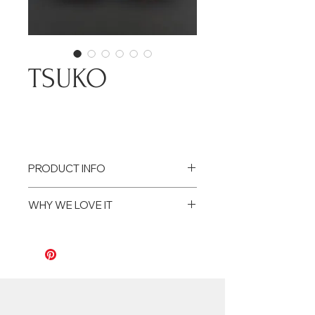
TSUKO
PRODUCT INFO
Size : 11,5 x 7,5 cm
WHY WE LOVE IT
Deux bols en bois laqués rouge,
signés sous le pied.Ces bols ne
sont pas communs, les objets
laqués sont habituellementtrès
lisses. Ceux-ci sont plus bruts,
laissent apparaître les veines du